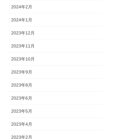
2024年2月
2024年1月
2023年12月
2023年11月
2023年10月
2023年9月
2023年8月
2023年6月
2023年5月
2023年4月
2023年2月