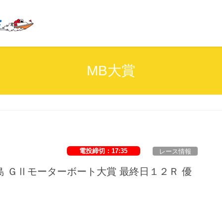
MB大賞
電投締切：17:35
レース情報
 ＧⅡモーターボート大賞 最終日１２Ｒ 優