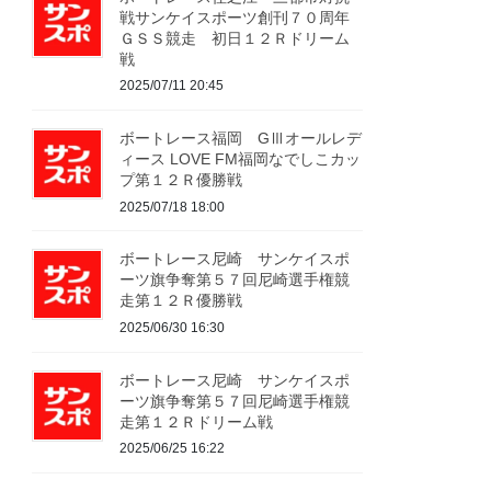
戦サンケイスポーツ創刊７０周年
ＧＳＳ競走 初日１２Ｒドリーム
戦
2025/07/11 20:45
ボートレース福岡 GⅢオールレデ
ィース LOVE FM福岡なでしこカッ
プ第１２Ｒ優勝戦
2025/07/18 18:00
ボートレース尼崎 サンケイスポ
ーツ旗争奪第５７回尼崎選手権競
走第１２Ｒ優勝戦
2025/06/30 16:30
ボートレース尼崎 サンケイスポ
ーツ旗争奪第５７回尼崎選手権競
走第１２Ｒドリーム戦
2025/06/25 16:22