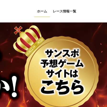
ホーム
レース情報一覧