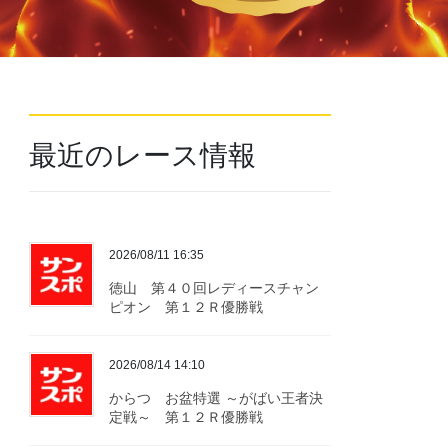
最近のレース情報
2026/08/11 16:35
徳山 第４０回レディースチャン
ピオン 第１２Ｒ優勝戦
2026/08/14 14:10
からつ お盆特選 ～がばい王者決
定戦～ 第１２Ｒ優勝戦