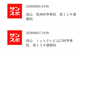
2026/08/20 14:05
徳山 黒神杯争奪戦 第１２Ｒ優
勝戦
2026/08/27 14:05
徳山 ｔｙｓテレビ山口杯争奪
戦 第１２Ｒ優勝戦