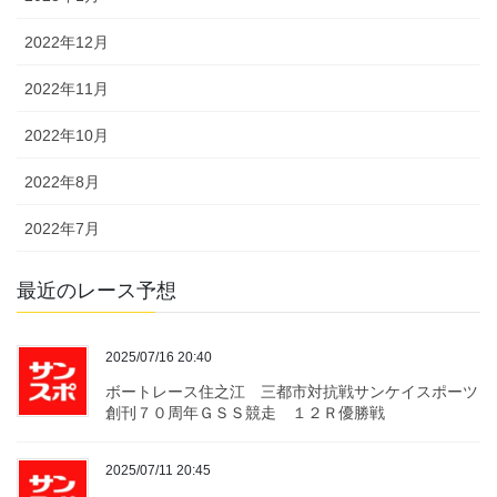
2022年12月
2022年11月
2022年10月
2022年8月
2022年7月
最近のレース予想
2025/07/16 20:40
ボートレース住之江 三都市対抗戦サンケイスポーツ
創刊７０周年ＧＳＳ競走 １２Ｒ優勝戦
2025/07/11 20:45