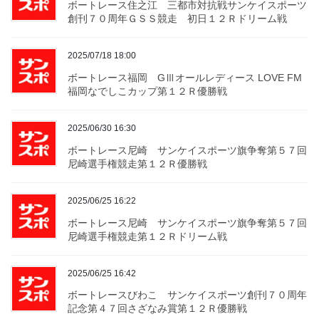
ボートレース住之江 三都市対抗戦サンケイスポーツ
創刊７０周年ＧＳＳ競走 初日１２Ｒドリーム戦
2025/07/18 18:00
ボートレース福岡 GⅢオールレディース LOVE FM
福岡なでしこカップ第１２Ｒ優勝戦
2025/06/30 16:30
ボートレース尼崎 サンケイスポーツ旗争奪第５７回
尼崎選手権競走第１２Ｒ優勝戦
2025/06/25 16:22
ボートレース尼崎 サンケイスポーツ旗争奪第５７回
尼崎選手権競走第１２Ｒドリーム戦
2025/06/25 16:42
ボートレースびわこ サンケイスポーツ創刊７０周年
記念第４７回さざなみ賞第１２Ｒ優勝戦