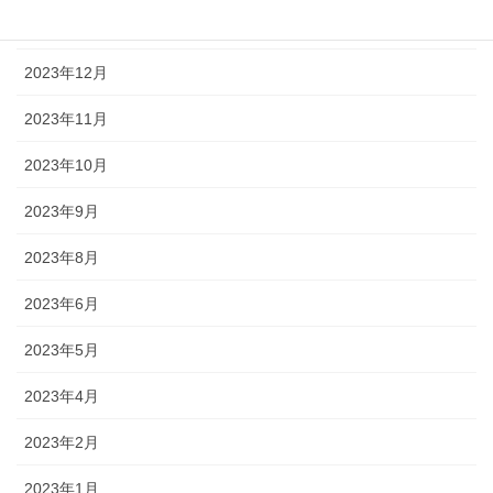
2024年1月
2023年12月
2023年11月
2023年10月
2023年9月
2023年8月
2023年6月
2023年5月
2023年4月
2023年2月
2023年1月