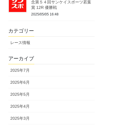
念第５４回サンケイスポーツ若葉
賞 12R 優勝戦
2025/05/05 16:48
カテゴリー
レース情報
アーカイブ
2025年7月
2025年6月
2025年5月
2025年4月
2025年3月