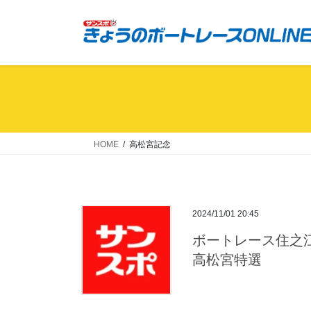
コ
ナ
ン
ビ
テ
ゲ
ン
ー
ツ
シ
へ
ョ
ス
ン
キ
に
ッ
移
HOME
高松宮記念
プ
動
2024/11/01 20:45
ボートレース住之江
高松宮特選