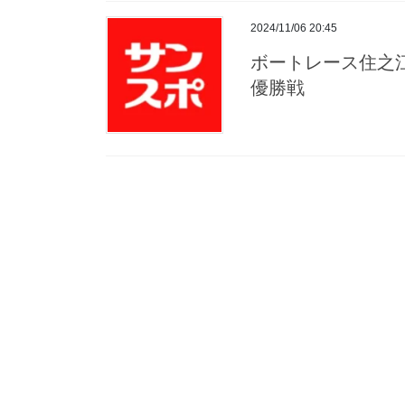
2024/11/06 20:45
ボートレース住之江
優勝戦