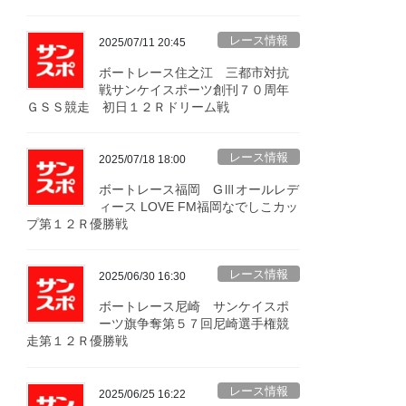
レース情報
2025/07/11 20:45
ボートレース住之江 三都市対抗
戦サンケイスポーツ創刊７０周年
ＧＳＳ競走 初日１２Ｒドリーム戦
レース情報
2025/07/18 18:00
ボートレース福岡 GⅢオールレデ
ィース LOVE FM福岡なでしこカッ
プ第１２Ｒ優勝戦
レース情報
2025/06/30 16:30
ボートレース尼崎 サンケイスポ
ーツ旗争奪第５７回尼崎選手権競
走第１２Ｒ優勝戦
レース情報
2025/06/25 16:22