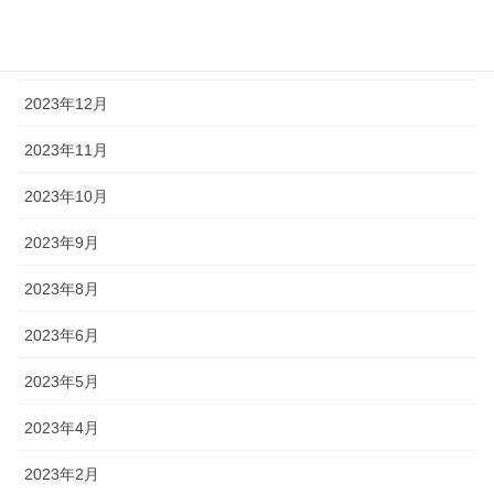
2024年2月
2024年1月
2023年12月
2023年11月
2023年10月
2023年9月
2023年8月
2023年6月
2023年5月
2023年4月
2023年2月