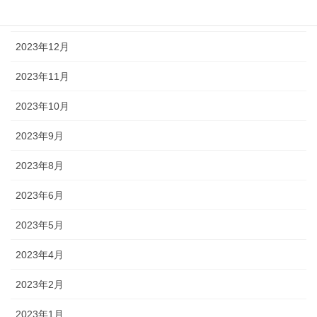
2024年1月
2023年12月
2023年11月
2023年10月
2023年9月
2023年8月
2023年6月
2023年5月
2023年4月
2023年2月
2023年1月