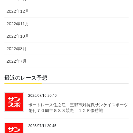
2022年12月
2022年11月
2022年10月
2022年8月
2022年7月
最近のレース予想
2025/07/16 20:40
ボートレース住之江 三都市対抗戦サンケイスポーツ
創刊７０周年ＧＳＳ競走 １２Ｒ優勝戦
2025/07/11 20:45