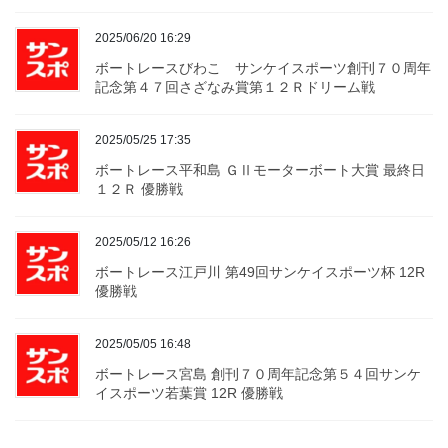
2025/06/20 16:29
ボートレースびわこ サンケイスポーツ創刊７０周年
記念第４７回さざなみ賞第１２Ｒドリーム戦
2025/05/25 17:35
ボートレース平和島 ＧⅡモーターボート大賞 最終日
１２Ｒ 優勝戦
2025/05/12 16:26
ボートレース江戸川 第49回サンケイスポーツ杯 12R
優勝戦
2025/05/05 16:48
ボートレース宮島 創刊７０周年記念第５４回サンケ
イスポーツ若葉賞 12R 優勝戦