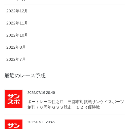
2022年12月
2022年11月
2022年10月
2022年8月
2022年7月
最近のレース予想
2025/07/16 20:40
ボートレース住之江 三都市対抗戦サンケイスポーツ
創刊７０周年ＧＳＳ競走 １２Ｒ優勝戦
2025/07/11 20:45