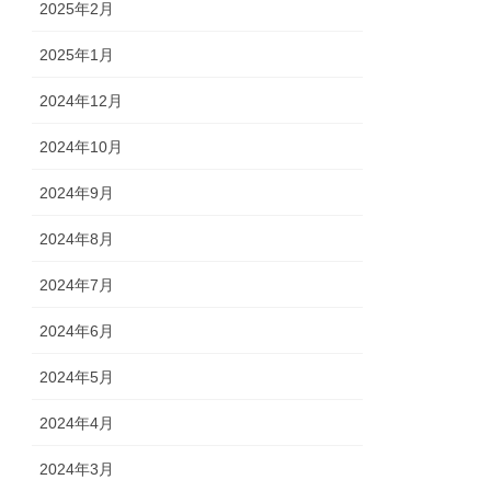
2025年2月
2025年1月
2024年12月
2024年10月
2024年9月
2024年8月
2024年7月
2024年6月
2024年5月
2024年4月
2024年3月