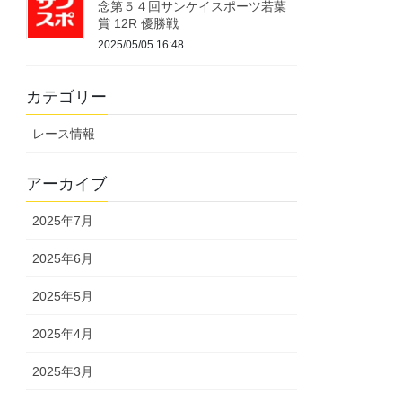
念第５４回サンケイスポーツ若葉
賞 12R 優勝戦
2025/05/05 16:48
カテゴリー
レース情報
アーカイブ
2025年7月
2025年6月
2025年5月
2025年4月
2025年3月