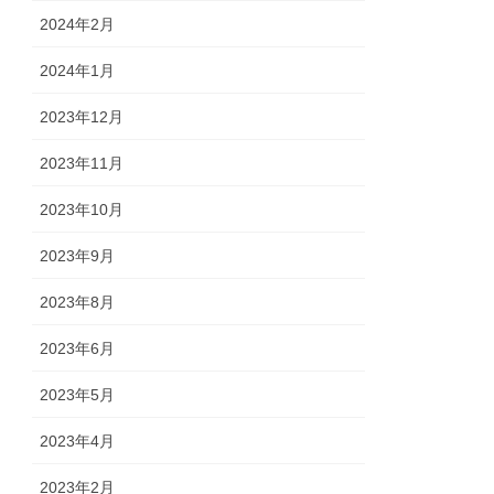
2024年2月
2024年1月
2023年12月
2023年11月
2023年10月
2023年9月
2023年8月
2023年6月
2023年5月
2023年4月
2023年2月