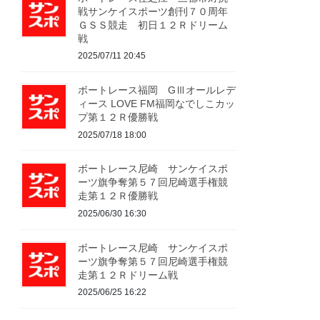
戦サンケイスポーツ創刊７０周年
ＧＳＳ競走 初日１２Ｒドリーム
戦
2025/07/11 20:45
ボートレース福岡 GⅢオールレデ
ィース LOVE FM福岡なでしこカッ
プ第１２Ｒ優勝戦
2025/07/18 18:00
ボートレース尼崎 サンケイスポ
ーツ旗争奪第５７回尼崎選手権競
走第１２Ｒ優勝戦
2025/06/30 16:30
ボートレース尼崎 サンケイスポ
ーツ旗争奪第５７回尼崎選手権競
走第１２Ｒドリーム戦
2025/06/25 16:22