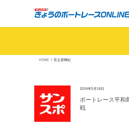
コ
ナ
ン
ビ
テ
ゲ
ン
ー
ツ
シ
へ
ョ
ス
ン
キ
に
ッ
移
HOME
宮之原輝紀
プ
動
2024年5月18日
ボートレース平和島
戦