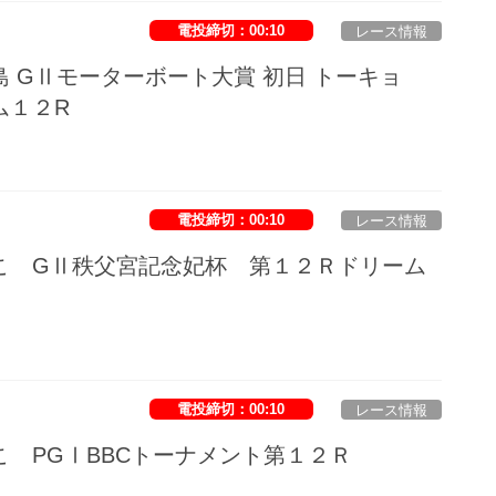
電投締切：00:10
レース情報
 GⅡモーターボート大賞 初日 トーキョ
ム１２R
電投締切：00:10
レース情報
こ GⅡ秩父宮記念妃杯 第１２Ｒドリーム
電投締切：00:10
レース情報
 PGⅠBBCトーナメント第１２Ｒ