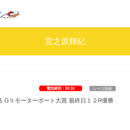
宮之原輝紀
電投締切：00:10
レース情報
 GⅡモーターボート大賞 最終日１２R優勝