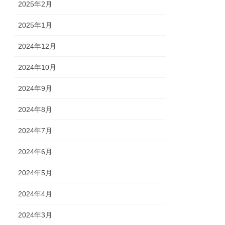
2025年2月
2025年1月
2024年12月
2024年10月
2024年9月
2024年8月
2024年7月
2024年6月
2024年5月
2024年4月
2024年3月