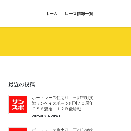
ホーム
レース情報一覧
最近の投稿
ボートレース住之江 三都市対抗
戦サンケイスポーツ創刊７０周年
ＧＳＳ競走 １２Ｒ優勝戦
2025/07/16 20:40
ボートレース住之江 三都市対抗