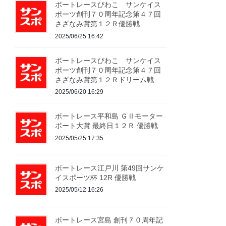
ボートレースびわこ サンケイス
ポーツ創刊７０周年記念第４７回
さざなみ賞第１２Ｒ優勝戦
2025/06/25 16:42
ボートレースびわこ サンケイス
ポーツ創刊７０周年記念第４７回
さざなみ賞第１２Ｒドリーム戦
2025/06/20 16:29
ボートレース平和島 ＧⅡモーター
ボート大賞 最終日１２Ｒ 優勝戦
2025/05/25 17:35
ボートレース江戸川 第49回サンケ
イスポーツ杯 12R 優勝戦
2025/05/12 16:26
ボートレース宮島 創刊７０周年記