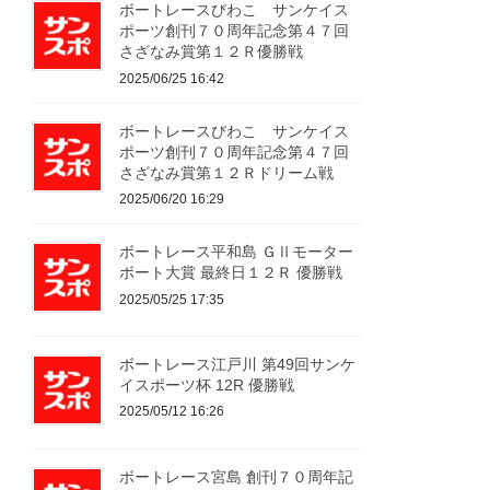
ボートレースびわこ サンケイス
ポーツ創刊７０周年記念第４７回
さざなみ賞第１２Ｒ優勝戦
2025/06/25 16:42
ボートレースびわこ サンケイス
ポーツ創刊７０周年記念第４７回
さざなみ賞第１２Ｒドリーム戦
2025/06/20 16:29
ボートレース平和島 ＧⅡモーター
ボート大賞 最終日１２Ｒ 優勝戦
2025/05/25 17:35
ボートレース江戸川 第49回サンケ
イスポーツ杯 12R 優勝戦
2025/05/12 16:26
ボートレース宮島 創刊７０周年記