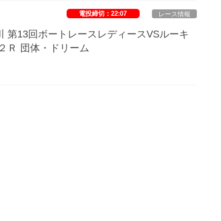
電投締切：22:07
レース情報
 第13回ボートレースレディースVSルーキ
２Ｒ 団体・ドリーム