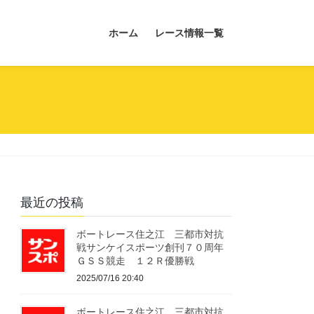
ホーム
レース情報一覧
最近の投稿
ボートレース住之江 三都市対抗
戦サンケイスポーツ創刊７０周年
ＧＳＳ競走 １２Ｒ優勝戦
2025/07/16 20:40
ボートレース住之江 三都市対抗