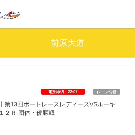
前原大道
電投締切：22:07
レース情報
 第13回ボートレースレディースVSルーキ
１２Ｒ 団体・優勝戦