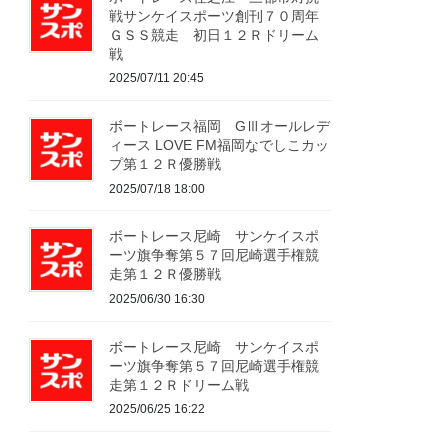
戦サンケイスポーツ創刊７０周年
ＧＳＳ競走 初日１２Ｒドリーム
戦
2025/07/11 20:45
ボートレース福岡 GⅢオールレデ
ィース LOVE FM福岡なでしこカッ
プ第１２Ｒ優勝戦
2025/07/18 18:00
ボートレース尼崎 サンケイスポ
ーツ旗争奪第５７回尼崎選手権競
走第１２Ｒ優勝戦
2025/06/30 16:30
ボートレース尼崎 サンケイスポ
ーツ旗争奪第５７回尼崎選手権競
走第１２Ｒドリーム戦
2025/06/25 16:22