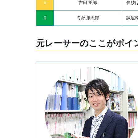
5
吉田 拡郎
伸び
6
海野 康志郎
試運
元レーサーのここがポイ