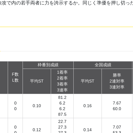
快攻で内の若手両者に力を誇示するか。同じく準優を押し切っ
枠番別成績
全国成績
1着率
F数
勝率
2着率
L数
平均ST
平均ST
2連対率
3着率
3連対率
3連率
81.2
0
6.2
7.67
0.10
0.16
0
6.2
60.0
87.5
22.7
0
27.3
7.07
0.12
0.14
0
27.3
53.3