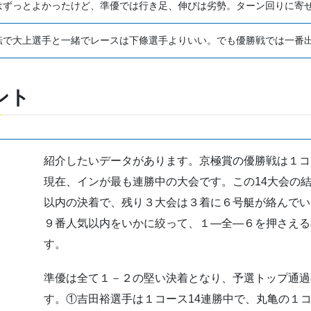
はずっとよかったけど、準優では行き足、伸びは劣勢。ターン回りに寄
転で大上選手と一緒でレースは下條選手よりいい。でも優勝戦では一番
ント
紹介したいデータがあります。
京極賞の優勝戦は１コ
現在、インが最も連勝中の大会です。
この14大会の
以内の決着で、
残り３大会は３着に６号艇が絡んでい
９番人気以内をいかに絞って、
１―全―６を押さえる
す。
準優は全て１－２の堅い決着となり、予選トップ通過
す。①
吉田裕選手は１コース14連勝中で、
丸亀の１コ