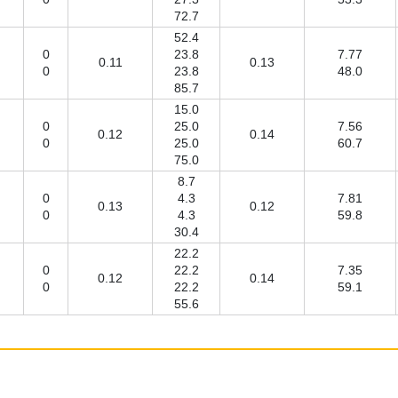
72.7
52.4
0
23.8
7.77
0.11
0.13
0
23.8
48.0
85.7
15.0
0
25.0
7.56
0.12
0.14
0
25.0
60.7
75.0
8.7
0
4.3
7.81
0.13
0.12
0
4.3
59.8
30.4
22.2
0
22.2
7.35
0.12
0.14
0
22.2
59.1
55.6