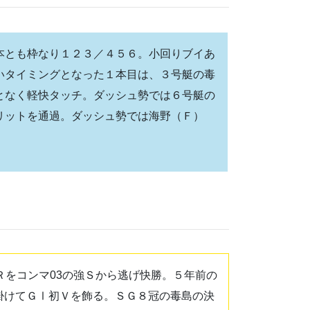
本とも枠なり１２３／４５６。小回りブイあ
いタイミングとなった１本目は、３号艇の毒
となく軽快タッチ。ダッシュ勢では６号艇の
リットを通過。ダッシュ勢では海野（Ｆ）
Ｒをコンマ03の強Ｓから逃げ快勝。５年前の
掛けてＧⅠ初Ｖを飾る。ＳＧ８冠の毒島の決