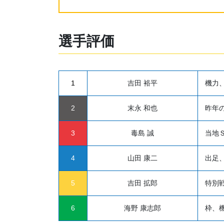
選手評価
1
吉田 裕平
機力
2
末永 和也
昨年
3
毒島 誠
当地
4
山田 康二
出足
5
吉田 拡郎
特別
6
海野 康志郎
枠、