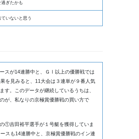
せ過ぎたかも
出ていないと思う
ースが14連勝中と、ＧⅠ
以上の優勝戦では
結果を見みると、
11大会は３連単が９番人気
ます。
このデータが継続しているうちは、
のが、私なりの京極賞優勝戦の買い方で
の①
吉田裕平選手が１号艇を獲得していま
ースも14連勝中と、
京極賞優勝戦のイン連