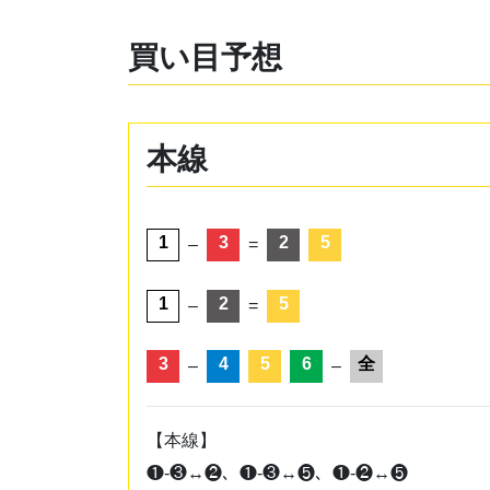
買い目予想
本線
1
3
2
5
–
=
1
2
5
–
=
3
4
5
6
全
–
–
【本線】
❶-❸↔❷、❶-❸↔❺、❶-❷↔❺