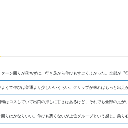
、ターン回りが落ちずに、行き足から伸びもすごくよかった。全部が〝
がよくて伸びは普通より少しいいくらい。グリップが来ればもっと出足
回転はロスしていて出口の押しに甘さはあるけど、それでも全部の足が
ン回りはかなりいい。伸びも悪くないが上位グループという感じ。乗り