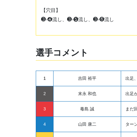
【穴目】
❸-❹流し、❸-❺流し、❸-❻流し
選手コメント
1
吉田 裕平
出足
2
末永 和也
出足
3
毒島 誠
まだ
4
山田 康二
ター