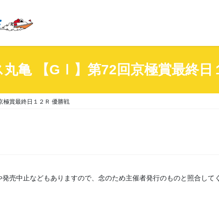
丸亀 【GⅠ】第72回京極賞最終日
京極賞最終日１２Ｒ 優勝戦
や発売中止などもありますので、念のため主催者発行のものと照合して