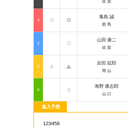
佐 賀
毒島 誠
3
〇
◎
群 馬
山田 康二
4
〇
佐 賀
吉田 拡郎
5
△
岡 山
海野 康志郎
6
△
山 口
進入予想
123/456