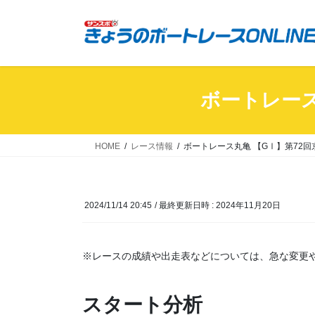
コ
ナ
ン
ビ
テ
ゲ
ン
ー
ツ
シ
へ
ョ
ボートレース
ス
ン
キ
に
ッ
移
HOME
レース情報
ボートレース丸亀 【GⅠ】第72回
プ
動
2024/11/14 20:45
/ 最終更新日時 :
2024年11月20日
※レースの成績や出走表などについては、急な変更
スタート分析