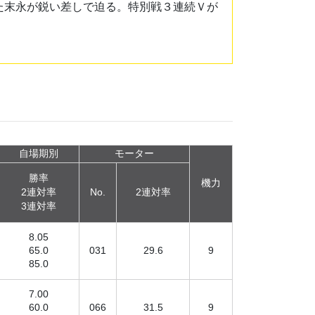
た末永が鋭い差しで迫る。特別戦３連続Ｖが
自場期別
モーター
勝率
機力
2連対率
No.
2連対率
3連対率
8.05
65.0
031
29.6
9
85.0
7.00
60.0
066
31.5
9