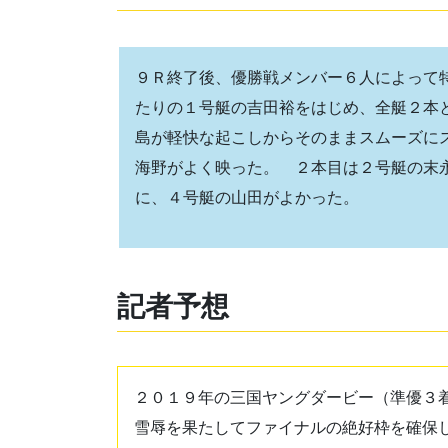
９Ｒ終了後、優勝戦メンバー６人によって
たりの１号艇の吉田裕をはじめ、全艇２本
島が軽快な起こしからそのままスムーズに
海野がよく映った。 ２本目は２号艇の末
に、４号艇の山田がよかった。
記者予想
２０１９年の三国ヤングダービー（準優３着
雪辱を果たしてファイナルの絶好枠を確保