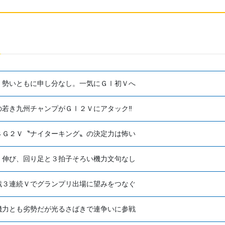
、勢いともに申し分なし。一気にＧⅠ初Ｖへ
の若き九州チャンプがＧⅠ２Ｖにアタック‼
ＳＧ２Ｖ〝ナイターキング〟の決定力は怖い
、伸び、回り足と３拍子そろい機力文句なし
戦３連続Ｖでグランプリ出場に望みをつなぐ
機力とも劣勢だが光るさばきで連争いに参戦