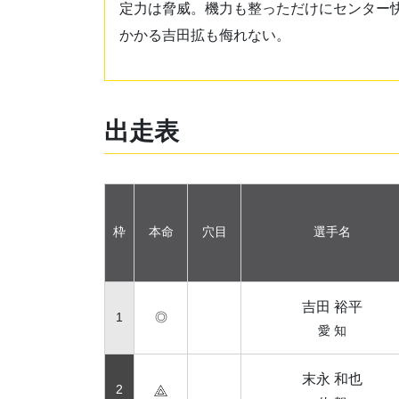
定力は脅威。機力も整っただけにセンター
かかる吉田拡も侮れない。
出走表
枠
本命
穴目
選手名
吉田 裕平
1
◎
愛 知
末永 和也
2