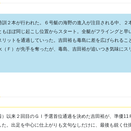
特訓２本が行われた。６号艇の海野の進入が注目される中、２
ともほぼ同じ起こし位置からスタート。全艇がフライングと早
スリットを通過していった。吉田裕も毒島に差を広げられるこ
永（Ｆ）が先手を奪ったが、毒島、吉田裕が追いつき気味にス
）以来２回目のＧⅠ予選首位通過を決めた吉田裕が、準優11
した。出足を中心に仕上がりも文句なしだけに、最後も鋭く仕