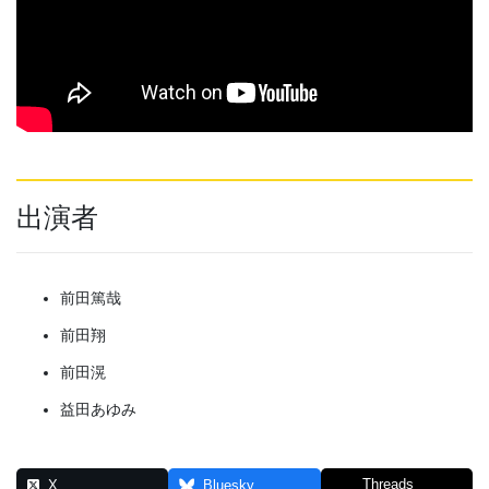
出演者
前田篤哉
前田翔
前田滉
益田あゆみ
Threads
X
Bluesky