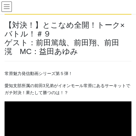
コ
ナ
ン
ビ
テ
ゲ
ン
ー
【対決！】とこなめ全開！トーク×
ツ
シ
バトル！＃９
へ
ョ
ゲスト：前田篤哉、前田翔、前田
ス
ン
キ
に
滉 MC：益田あゆみ
ッ
移
プ
動
常滑魅力発信動画シリーズ第５弾！
愛知支部所属の前田3兄弟がイオンモール常滑にあるサーキットで
ガチ対決！果たして勝つのは！？