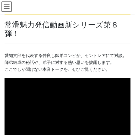
コ
ナ
ン
ビ
テ
ゲ
ン
ー
常滑魅力発信動画新シリーズ第８
ツ
シ
弾！
へ
ョ
ス
ン
キ
に
ッ
移
愛知支部を代表する仲良し師弟コンビが、セントレアにて対談。
プ
動
師弟結成の秘話や、弟子に対する熱い思いを披露します。
ここでしか聞けない本音トークを、ぜひご覧ください。