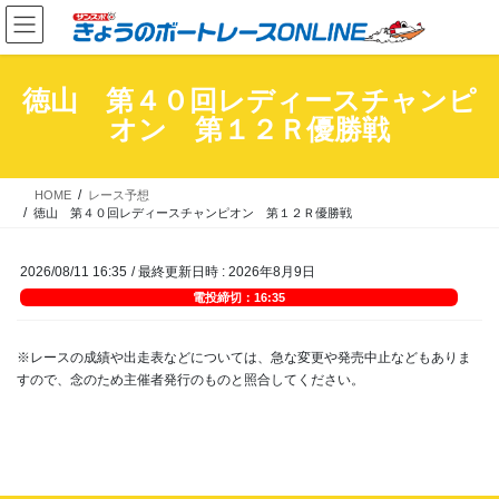
コ
ナ
ン
ビ
テ
ゲ
ン
ー
徳山 第４０回レディースチャンピ
ツ
シ
オン 第１２Ｒ優勝戦
へ
ョ
ス
ン
キ
に
HOME
レース予想
ッ
移
徳山 第４０回レディースチャンピオン 第１２Ｒ優勝戦
プ
動
2026/08/11 16:35
/ 最終更新日時 :
2026年8月9日
電投締切：16:35
※レースの成績や出走表などについては、急な変更や発売中止などもありま
すので、念のため主催者発行のものと照合してください。