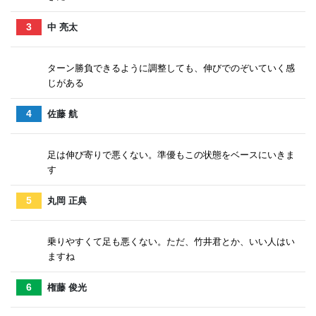
3
中 亮太
ターン勝負できるように調整しても、伸びでのぞいていく感
じがある
4
佐藤 航
足は伸び寄りで悪くない。準優もこの状態をベースにいきま
す
5
丸岡 正典
乗りやすくて足も悪くない。ただ、竹井君とか、いい人はい
ますね
6
権藤 俊光