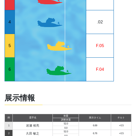
4
.02
5
F.05
6
F.04
展示情報
体重
枠
選手名
展示タイム
チルト
調整体重
52.0
岩瀬 裕亮
1
6.69
+0.5
0.0
52.0
久田 敏之
2
6.76
+0.5
0.0