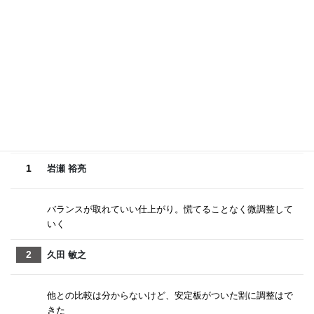
１号艇ながらＶ逸した佐藤に注目が集まるが、中も前回大会
では準優を３着惜敗。仕上がりは軽快ムードだけに、このセ
ンター攻勢が波乱を呼ぶ場面は十分ありそうだ。
選手コメント
1
岩瀬 裕亮
バランスが取れていい仕上がり。慌てることなく微調整して
いく
2
久田 敏之
他との比較は分からないけど、安定板がついた割に調整はで
きた