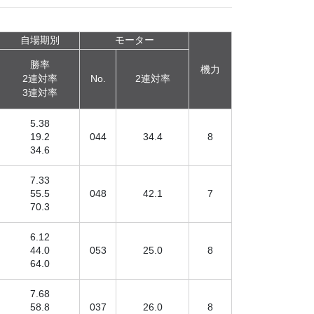
自場期別
モーター
勝率
機力
2連対率
No.
2連対率
3連対率
5.38
19.2
044
34.4
8
34.6
7.33
55.5
048
42.1
7
70.3
6.12
44.0
053
25.0
8
64.0
7.68
58.8
037
26.0
8