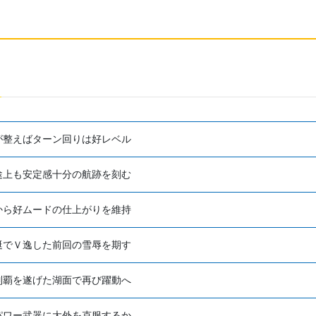
が整えばターン回りは好レベル
途上も安定感十分の航跡を刻む
から好ムードの仕上がりを維持
艇でＶ逸した前回の雪辱を期す
制覇を遂げた湖面で再び躍動へ
パワー武器に大外を克服するか