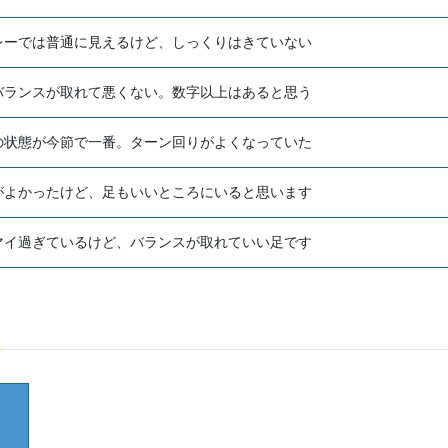
レーでは普通に見えるけど、しっくりはきていない
バランスが取れて悪くない。数字以上はあると思う
の状態が今節で一番。ターン回りがよくなっていた
がよかったけど、足もいいところにいると思います
マイ過ぎているけど、バランスが取れていい足です