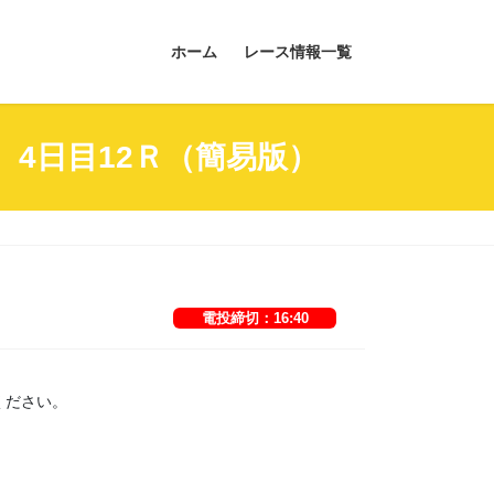
ホーム
レース情報一覧
4日目12Ｒ（簡易版）
電投締切：16:40
ください。