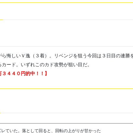
がら悔しいＶ逸（３着）。リベンジを狙う今回は３日目の連勝
るカード。いずれこのカド攻勢が狙い目だ。
万３４４０円的中！！】
ズレていた。落として回ると、回転の上がりが甘かった