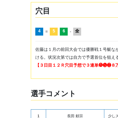
穴目
4
5
6
全
=
-
佐藤は１月の前回大会では優勝戦１号艇な
ける。状況次第では自力で予選首位を狙え
【３日目１２Ｒ穴目予想で３連単❻❺❷８
選手コメント
1
長田 頼宗
少し