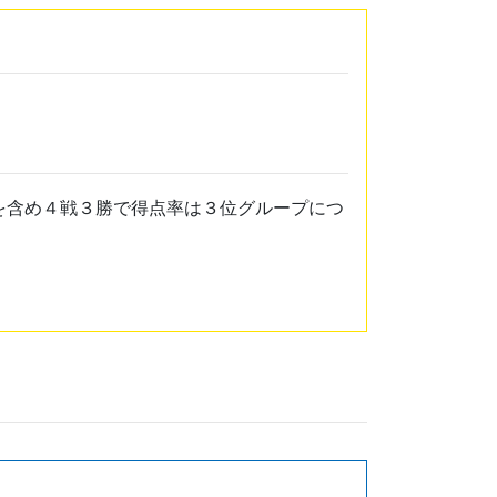
を含め４戦３勝で得点率は３位グループにつ