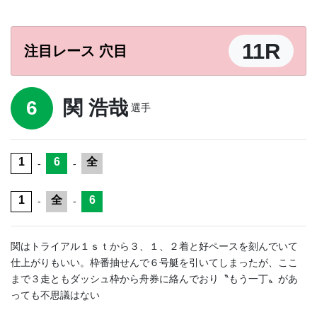
11R
注目レース 穴目
6
関 浩哉
選手
1
6
全
-
-
1
全
6
-
-
関はトライアル１ｓｔから３、１、２着と好ペースを刻んでいて
仕上がりもいい。枠番抽せんで６号艇を引いてしまったが、ここ
まで３走ともダッシュ枠から舟券に絡んでおり〝もう一丁〟があ
っても不思議はない