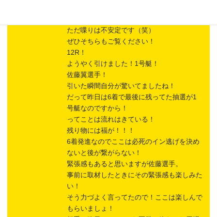
土屋編集長のデータ予想。データは充実して
永島 知洋
おります！
ただ喋りは不安定です（笑）
ぜひそちらもご覧ください！
12R！
ようやく引けました！1号艇！
佐藤翼選手！
引いた瞬間自分が驚いてましたね！
だって昨日は6着で最後に残ってた抽選が1
号艇なのですから！
ってことは流れはきている！
残り物には福が！！！
6着発進なのでここは必死のイン逃げを決め
ないと後が繋がらない！
緊張感もあると思いますが佐藤選手。
事前に取材したときにその緊張感も楽しみた
い！
そう力づよく言ってたので！ここは楽しんで
もらいましょ！