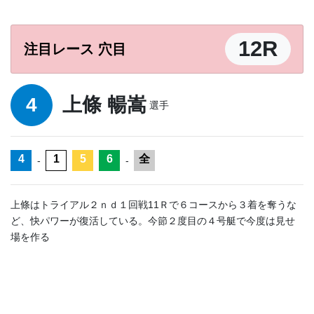
12R
注目レース 穴目
4
上條 暢嵩
選手
4
1
5
6
全
-
-
上條はトライアル２ｎｄ１回戦11Ｒで６コースから３着を奪うな
ど、快パワーが復活している。今節２度目の４号艇で今度は見せ
場を作る